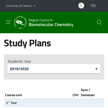
Go to main content
Go to navigation menu
ITA
University of Catania
Degree Course in
Biomolecular Chemistry
Study Plans
Academic Year
Term /
Course unit
CFU
Semester
2° Year