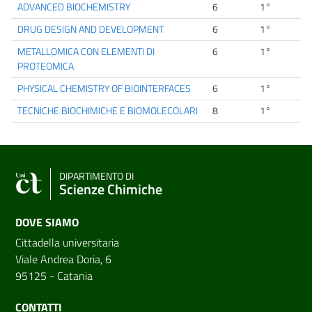
ADVANCED BIOCHEMISTRY
6
1°
DRUG DESIGN AND DEVELOPMENT
6
1°
METALLOMICA CON ELEMENTI DI
6
1°
PROTEOMICA
PHYSICAL CHEMISTRY OF BIOINTERFACES
6
1°
TECNICHE BIOCHIMICHE E BIOMOLECOLARI
8
1°
DIPARTIMENTO DI
Scienze Chimiche
DOVE SIAMO
Cittadella universitaria
Viale Andrea Doria, 6
95125 - Catania
CONTATTI