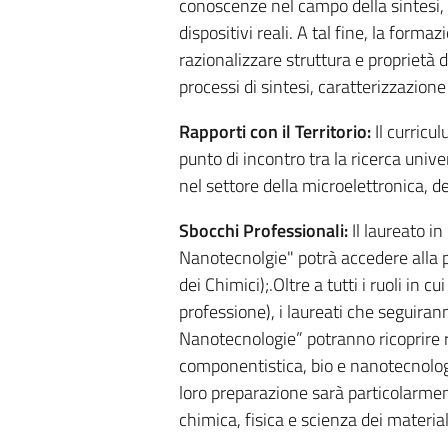
conoscenze nel campo della sintesi, 
dispositivi reali. A tal fine, la forma
razionalizzare struttura e proprietà de
processi di sintesi, caratterizzazion
Rapporti con il Territorio:
Il curricu
punto di incontro tra la ricerca univer
nel settore della microelettronica, de
Sbocchi Professionali:
Il laureato i
Nanotecnolgie" potrà accedere alla p
dei Chimici);.Oltre a tutti i ruoli in cu
professione), i laureati che seguiran
Nanotecnologie” potranno ricoprire ruo
componentistica, bio e nanotecnologi
loro preparazione sarà particolarment
chimica, fisica e scienza dei material