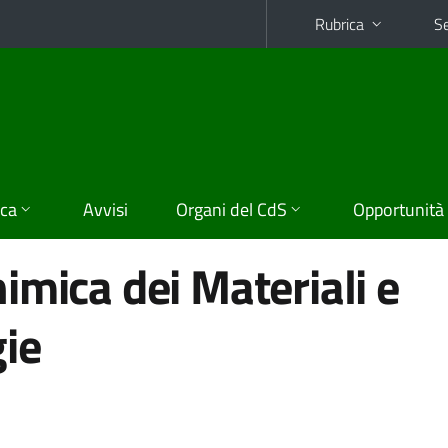
Rubrica
Se
ica
Avvisi
Organi del CdS
Opportunità
imica dei Materiali e
ie