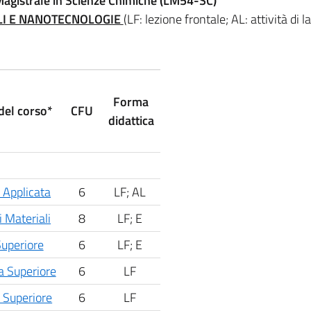
 Magistrale in Scienze Chimiche (LM54-SC)
ALI E NANOTECNOLOGIE
(LF: lezione frontale; AL: attività di l
Forma
el corso*
CFU
didattica
 Applicata
6
LF; AL
i Materiali
8
LF; E
Superiore
6
LF; E
a Superiore
6
LF
 Superiore
6
LF