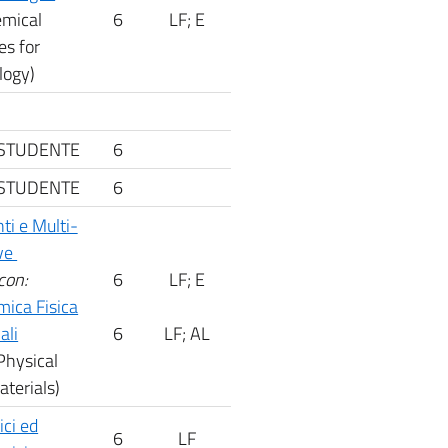
emical
6
LF; E
s for
logy)
 STUDENTE
6
 STUDENTE
6
nti e Multi-
ve
con:
6
LF; E
mica Fisica
ali
6
LF; AL
Physical
terials)
ici ed
6
LF