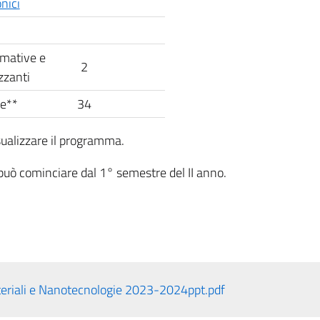
nici
ormative e
2
zzanti
le**
34
visualizzare il programma.
 può cominciare dal 1° semestre del II anno.
eriali e Nanotecnologie 2023-2024ppt.pdf