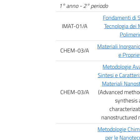
1° anno - 2° periodo
Fondamenti di S
IMAT-01/A
Tecnologia dei 
Polimeri
Materiali Inorganic
CHEM-03/A
e Proprie
Metodologie Av
Sintesi e Caratter
Materiali Nanost
CHEM-03/A
(Advanced method
synthesis
characterizat
nanostructured m
Metodologie Chim
per le Nanotec