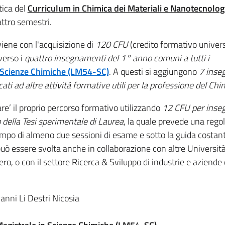
ttica del
Curriculum in Chimica dei Materiali e Nanotecnolog
attro semestri.
viene con l'acquisizione di
120 CFU
(credito formativo univers
verso i
quattro insegnamenti del 1° anno comuni a tutti i
 Scienze Chimiche (LM54-SC)
. A questi si aggiungono
7 inse
i ad altre attività formative utili per la professione del Chi
re’ il proprio percorso formativo utilizzando
12 CFU per inse
della Tesi sperimentale di Laurea
, la quale prevede una rego
 tempo di almeno due sessioni di esame e sotto la guida costan
 può essere svolta anche in collaborazione con altre Università,
estero, o con il settore Ricerca & Sviluppo di industrie e aziende 
anni Li Destri Nicosia