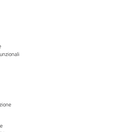
e
unzionali
azione
ie