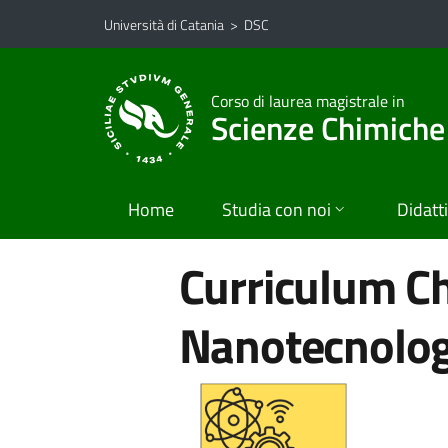
Vai al contenuto principale
Vai al menu di navigazione
Università di Catania
>
DSC
Corso di laurea magistrale in
Scienze Chimiche
Home
Studia con noi
Didatt
Curriculum Ch
Nanotecnolog