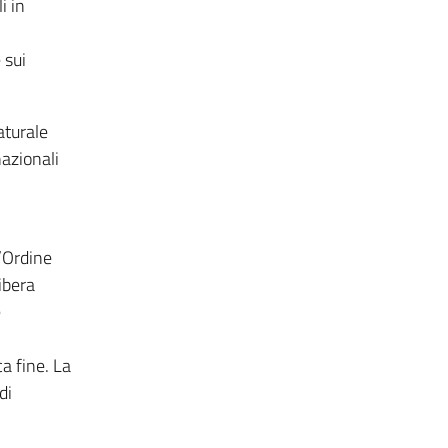
i in
 sui
aturale
nazionali
’Ordine
libera
e
a fine. La
di