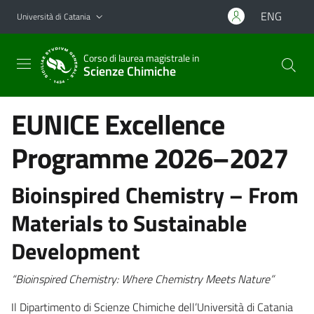
Vai al contenuto principale
Vai al menu di navigazione
ENG
Università di Catania
Corso di laurea magistrale in
Scienze Chimiche
EUNICE Excellence
Programme 2026–2027
Bioinspired Chemistry – From
Materials to Sustainable
Development
“Bioinspired Chemistry: Where Chemistry Meets Nature”
Il Dipartimento di Scienze Chimiche dell’Università di Catania